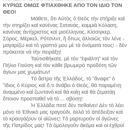
ΚΥΡΙΩΣ ΟΜΩΣ ΦΤΙΑΧΘΗΚΕ ΑΠΟ ΤΟΝ ΙΔΙΟ ΤΟΝ
ΘΕΟ!
Μάθετε, ὅτι Αὐτὸς ὁ Θεὸς τὴν στήριξε καὶ
τὴν στηρίζει καὶ κανένας Σατανὰς, καμμιὰ Κόλαση,
κανένας ἀντίχριστος καὶ μισέλληνας, Κίσσιγκερ,
Σόρος, Μέρκελ, Ρότσιλντ, ἢ ὅπως ἀλλοιῶς τὸν λένε -
μαγαρίζω καὶ τὸ γραπτό μου μὲ τὰ ὀνόματά τους! - δὲν
πρόκειται νὰ τὴν πειράξῃ!
Ταὐτισθήκατε, μὲ τὸν "ἐφιάλτη" καὶ τὸν
Πήλιο Γιούση καὶ τὸν κάθε βρωμερὸ προδότη τῶν
ἁγίων μας χωμάτων!
Τὸ ἄστρο τῆς Ἑλλάδος, τὸ "ἄναψε" ὁ
Ἴδιος ὁ Κύριος καὶ ὅ,τι ἀνάβει ὁ Θεός, θὰ παραμένῃ
ἀναμμένο καὶ ζωντανὸ καὶ θὰ καίῃ καὶ θὰ ζεματάῃ
ὅποιον προσπαθεῖ νὰ τὸ ... σβύσῃ!
Ἡ Ἑλλάδα ποτέ δὲν πεθαίνει! Δὲν τὸ λέει
μόνο τὸ Ἐθνικὸ μας τραγούδι, ἀλλὰ τὸ ἀπέδειξαν καὶ
τὸ κραυγάζουν οἱ αἰῶνες! Τὸ μαρτυροῦν οἱ ἀγῶνες
τῆς Πατρίδος μας! Τὸ ὁμολογοῦν ἀκόμα καὶ οἱ ἐχθροί