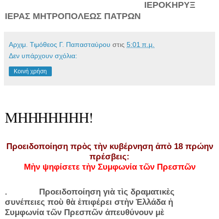
ΙΕΡΟΚΗΡΥΞ
ΙΕΡΑΣ ΜΗΤΡΟΠΟΛΕΩΣ ΠΑΤΡΩΝ
Αρχιμ. Τιμόθεος Γ. Παπασταύρου
στις
5:01 π.μ.
Δεν υπάρχουν σχόλια:
Κοινή χρήση
MHHHHHHH!
Προειδοποίηση πρ
ὸ
ς τ
ὴ
ν κυβέρνηση
ἀ
π
ὸ
18 πρώην
πρέσβεις:
Μ
ὴ
ν ψηφίσετε τ
ὴ
ν Συμφωνία τ
ῶ
ν Πρεσπ
ῶ
ν
. Προειδοποίηση γιὰ τὶς δραματικὲς
συνέπειες ποὺ θὰ ἐπιφέρει στὴν Ἑλλάδα ἡ
Συμφωνία τῶν Πρεσπῶν ἀπευθύνουν μὲ