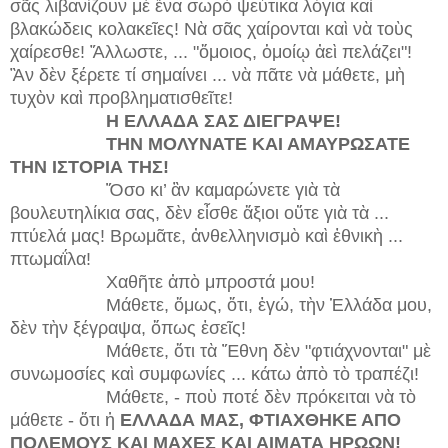
σᾶς λιβανίζουν μὲ ἕνα σωρὸ ψεύτικα λόγια καὶ
βλακώδεις κολακεῖες! Νὰ σᾶς χαίρονται καὶ νὰ τοὺς
χαίρεσθε! Ἄλλωστε, ... "ὅμοιος, ὁμοίῳ ἀεὶ πελάζει"!
Ἂν δὲν ξέρετε τί σημαίνει ... νὰ πᾶτε νὰ μάθετε, μὴ
τυχὸν καὶ προβληματισθεῖτε!
Η ΕΛΛΑΔΑ ΣΑΣ ΔΙΕΓΡΑΨΕ!
ΤΗΝ ΜΟΛΥΝΑΤΕ ΚΑΙ ΑΜΑΥΡΩΣΑΤΕ
ΤΗΝ ΙΣΤΟΡΙΑ ΤΗΣ!
Ὅσο κι’ ἂν καμαρώνετε γιὰ τὰ
βουλευτηλίκια σας, δὲν εἶσθε ἄξιοι οὔτε γιὰ τὰ ...
πτύελά μας! Βρωμᾶτε, ἀνθελληνισμὸ καὶ ἐθνικὴ ...
πτωμαΐλα!
Χαθῆτε ἀπὸ μπροστά μου!
Μάθετε, ὅμως, ὅτι, ἐγώ, τὴν Ἑλλάδα μου,
δὲν τὴν ξέγραψα, ὅπως ἐσεῖς!
Μάθετε, ὅτι τὰ Ἔθνη δὲν "φτιάχνονται" μὲ
συνωμοσίες καὶ συμφωνίες ... κάτω ἀπὸ τὸ τραπέζι!
Μάθετε, - ποὺ ποτέ δὲν πρόκειται νὰ τὸ
μάθετε - ὅτι ἡ
ΕΛΛΑΔΑ ΜΑΣ, ΦΤΙΑΧΘΗΚΕ ΑΠΟ
ΠΟΛΕΜΟΥΣ ΚΑΙ ΜΑΧΕΣ ΚΑΙ ΑΙΜΑΤΑ ΗΡΩΩΝ!