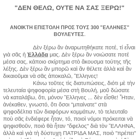
"ΔΕΝ ΘΕΛΩ, ΟΥΤΕ ΝΑ ΣΑΣ ΞΕΡΩ!"
ΑΝΟΙΚΤΗ ΕΠΙΣΤΟΛΗ ΠΡΟΣ ΤΟΥΣ 300 "ΕΛΛΗΝΕΣ"
.
ΒΟΥΛΕΥΤΕΣ
Δὲν ξέρω ἂν ἀναρωτηθήκατε ποτέ, τί εἶναι
γιὰ σᾶς ἡ
Ἑλλάδα
μας. Δὲν ξέρω ἂν νοιώσατε ποτέ
μέσα σας, κάποιο σκίρτημα στὸ ἄκουσμα τούτης τῆς
λέξης. Δὲν ξέρω ἂν μπορῶ καὶ ἂν θέλετε ἀλλὰ καὶ ἂν
δικαιοῦμαι νὰ σᾶς ἀποκαλῶ, Ἕλληνες!
Κάνω τοῦτες τὶς διατυπώσεις, διότι μὲ τὴν
τελευταία ψηφοφορία μέσα στὴ Βουλή, μοῦ δώσατε
νὰ καταλάβω, ὅτι, μόνον Ἕλληνες ... δὲν εἶσθε! Ἦταν,
ἀνέκαθεν, γνωστό, ὅτι ὅσοι "μπαίνατε" στὰ
ψηφοδέλτια τῶν διαφόρων κομμάτων, τὸ τελευταῖο
ποὺ σᾶς ἐνδιέφερε ἦταν, τό, ποιοὶ νόμοι πρόκειται νὰ
ψηφισθοῦν, ποιὸ θὰ ἦταν "ὄφελος" διὰ τὸν ἝΛΛΗΝΑ,
ἀλλὰ καὶ γιὰ τὴ δύστυχη ΠΑΤΡΙΔΑ ΜΑΣ, ποιὸ "πρέπει"