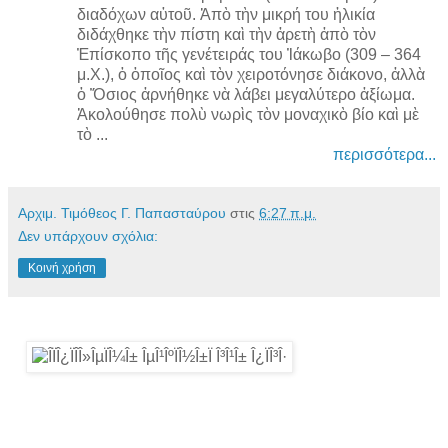
διαδόχων αὐτοῦ. Ἀπὸ τὴν μικρή του ἡλικία
διδάχθηκε τὴν πίστη καὶ τὴν ἀρετὴ ἀπὸ τὸν
Ἐπίσκοπο τῆς γενέτειράς του Ἰάκωβο (309 – 364
μ.Χ.), ὁ ὁποῖος καὶ τὸν χειροτόνησε διάκονο, ἀλλὰ
ὁ Ὅσιος ἀρνήθηκε νὰ λάβει μεγαλύτερο ἀξίωμα.
Ἀκολούθησε πολὺ νωρὶς τὸν μοναχικὸ βίο καὶ μὲ
τὸ ...
περισσότερα...
Αρχιμ. Τιμόθεος Γ. Παπασταύρου
στις
6:27 π.μ.
Δεν υπάρχουν σχόλια:
Κοινή χρήση