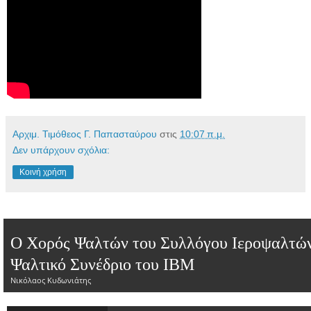
Αρχιμ. Τιμόθεος Γ. Παπασταύρου
στις
10:07 π.μ.
Δεν υπάρχουν σχόλια:
Κοινή χρήση
Ο Χορός Ψαλτών του Συλλόγου Ιεροψαλτών
Ψαλτικό Συνέδριο του ΙΒΜ
Νικόλαος Κυδωνιάτης