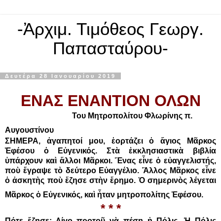
-Ἀρχιμ. Τιμόθεος Γεωργ.
Παπασταύρου-
Δευτέρα 28 Ιανουαρίου 2019
ΕΝΑΣ ΕΝΑΝΤΙΟΝ ΟΛΩΝ
Του Μητροπολίτου Φλωρίνης π.
Αυγουστίνου
ΣΗΜΕΡΑ, ἀγαπητοί μου, ἑορτάζει ὁ ἅγιος Μᾶρκος
Ἐφέσου ὁ Εὐγενικός. Στὰ ἐκκλησιαστικὰ βιβλία
ὑπάρχουν καὶ ἄλλοι Μᾶρκοι. Ἕνας εἶνε ὁ εὐαγγελιστής,
ποὺ ἔγραψε τὸ δεύτερο Εὐαγγέλιο. Ἄλλος Μᾶρκος εἶνε
ὁ ἀσκητὴς ποὺ ἔζησε στὴν ἔρημο. Ὁ σημερινὸς λέγεται
Μᾶρκος ὁ Εὐγενικός, καὶ ἦταν μητροπολίτης Ἐφέσου.
* * *
Πότε ἔζησε; Λίγο προτοῦ νὰ πέσῃ ἡ Πόλις. Ἡ Πόλις