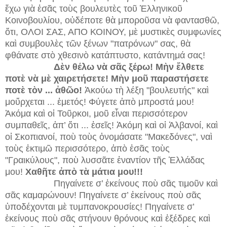
ἔχω γιὰ ἐσᾶς τοὺς βουλευτὲς τοῦ Ἑλληνικοῦ
Κοινοβουλίου, οὐδέποτε θὰ μποροῦσα νὰ φαντασθῶ,
ὅτι, ΟΛΟΙ ΣΑΣ, ΑΠΟ ΚΟΙΝΟΥ, μὲ μυστικὲς συμφωνίες
καὶ συμβουλὲς τῶν ξένων "πατρόνων" σας, θὰ
φθάνατε στὸ χθεσινὸ κατάπτυστο, κατάντημά σας!
Δὲν θέλω νὰ σᾶς ξέρω! Μὴν ἔλθετε
ποτὲ νὰ μὲ χαιρετήσετε! Μὴν μοῦ παραστήσετε
ποτὲ τὸν ... ἀθῶο!
Ἀκούω τὴ λέξη "βουλευτής" καὶ
μοὔρχεται ... ἐμετός! Φύγετε ἀπὸ μπροστά μου!
Ἀκόμα καὶ οἱ Τοῦρκοι, μοῦ εἶναι περισσότερον
συμπαθεῖς, ἀπ’ ὅτι ... ἐσεῖς! Ἀκόμη καὶ οἱ Ἀλβανοί, καὶ
οἱ Σκοπιανοί, ποὺ τοὺς ὀνομάσατε "Μακεδόνες", ναὶ
τοὺς ἐκτιμῶ περισσότερο, ἀπὸ ἐσᾶς τοὺς
"Γραικύλους", ποὺ λυσσᾶτε ἐναντίον τῆς Ἑλλάδας
μου!
Χαθῆτε ἀπὸ τὰ μάτια μου!!!
Πηγαίνετε σ’ ἐκείνους ποὺ σᾶς τιμοῦν καὶ
σᾶς καμαρώνουν! Πηγαίνετε σ’ ἐκείνους ποὺ σᾶς
ὑποδέχονται μὲ τυμπανοκρουσίες! Πηγαίνετε σ’
ἐκείνους ποὺ σᾶς στήνουν θρόνους καὶ ἐξέδρες καὶ