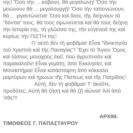
της! Ὅσο τὴν ... κόβουν, θὰ μεγαλώνῃ! Ὅσο τὴν
μειώνουν θὰ ... μεγαλουργῇ! Ὅσο τὴν ταπεινώνουν,
θὰ ... γιγαντώνεται! Ὅσο καὶ ὅσοι, τῆς δείχνουν τὰ
"δόντια" τους, θὰ τοὺς εἰρωνεύεται καὶ θὰ τοὺς δείχνῃ
τὴν ἱστορία της, τὴ γλῶσσα της, τὴν εὐγένειά της καὶ
κυρίως τὴν ΠΙΣΤΗ της!
Γι’ αὐτὸ δὲν τὴ φοβᾶμαι! Εἶναι "ἰδιοκτησία
τοῦ Χριστοῦ καὶ τῆς Παναγίας"! Ἔχει τὸ Ἅγιον Ὄρος
καὶ τόσους μοναχοὺς ἐκεῖ, ποὺ ἀγρυπνοῦν καὶ
παρακαλοῦν! Εἶναι γεμάτη, ἀπὸ Ἐκκλησίες καὶ
Μοναστήρια! Εἶναι κατάσπαρτη ἀπὸ κόκκαλα
μαρτύρων καὶ ἡρώων τῆς Πίστεως καὶ τῆς Πατρίδος!
Αὐτή, δὲν τὴ φοβᾶμαι! Τ’ ἀκοῦτε,
προδότες; Αὐτὴ θὰ ζήσῃ καὶ θὰ ζῇ αἰώνια! Ἀλὶ ἀπὸ
’σᾶς!!!
ΑΡΧΙΜ.
ΤΙΜΟΘΕΟΣ Γ. ΠΑΠΑΣΤΑΥΡΟΥ