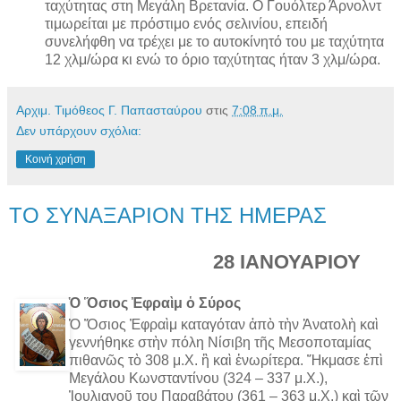
ταχύτητας στη Μεγάλη Βρετανία. Ο Γουόλτερ Άρνολντ
τιμωρείται με πρόστιμο ενός σελινίου, επειδή
συνελήφθη να τρέχει με το αυτοκίνητό του με ταχύτητα
12 χλμ/ώρα κι ενώ το όριο ταχύτητας ήταν 3 χλμ/ώρα.
Αρχιμ. Τιμόθεος Γ. Παπασταύρου
στις
7:08 π.μ.
Δεν υπάρχουν σχόλια:
Κοινή χρήση
ΤΟ ΣΥΝΑΞΑΡΙΟΝ ΤΗΣ ΗΜΕΡΑΣ
28 ΙΑΝΟΥΑΡΙΟΥ
Ὁ Ὅσιος Ἐφραὶμ ὁ Σύρος
Ὁ Ὅσιος Ἐφραὶμ καταγόταν ἀπὸ τὴν Ἀνατολὴ καὶ
γεννήθηκε στὴν πόλη Νίσιβη τῆς Μεσοποταμίας
πιθανῶς τὸ 308 μ.Χ. ἢ καὶ ἐνωρίτερα. Ἤκμασε ἐπὶ
Μεγάλου Κωνσταντίνου (324 – 337 μ.Χ.),
Ἰουλιανοῦ του Παραβάτου (361 – 363 μ.Χ.) καὶ τῶν