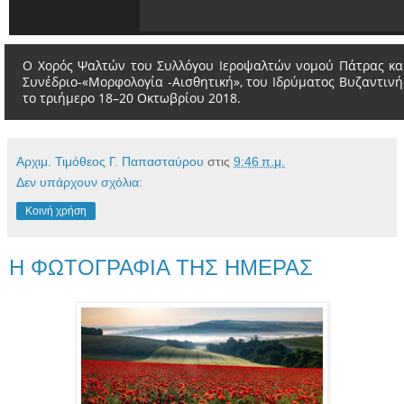
Ο Χορός Ψαλτών του Συλλόγου Ιεροψαλτών νομού Πάτρας και
Συνέδριο-«Μορφολογία -Αισθητική», του Ιδρύματος Βυζαντινή
το τριήµερο 18–20 Οκτωβρίου 2018.
Αρχιμ. Τιμόθεος Γ. Παπασταύρου
στις
9:46 π.μ.
Δεν υπάρχουν σχόλια:
Κοινή χρήση
Η ΦΩΤΟΓΡΑΦΙΑ ΤΗΣ ΗΜΕΡΑΣ