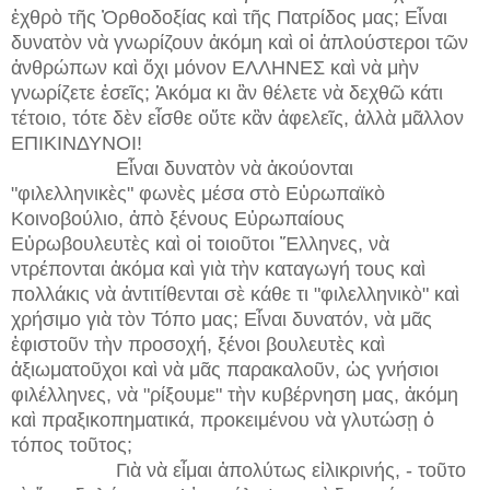
ἐχθρὸ τῆς Ὀρθοδοξίας καὶ τῆς Πατρίδος μας; Εἶναι
δυνατὸν νὰ γνωρίζουν ἀκόμη καὶ οἱ ἁπλούστεροι τῶν
ἀνθρώπων καὶ ὄχι μόνον ΕΛΛΗΝΕΣ καὶ νὰ μὴν
γνωρίζετε ἐσεῖς; Ἀκόμα κι ἂν θέλετε νὰ δεχθῶ κάτι
τέτοιο, τότε δὲν εἶσθε οὔτε κἂν ἀφελεῖς, ἀλλὰ μᾶλλον
ΕΠΙΚΙΝΔΥΝΟΙ!
Εἶναι δυνατὸν νὰ ἀκούονται
"φιλελληνικὲς" φωνὲς μέσα στὸ Εὐρωπαϊκὸ
Κοινοβούλιο, ἀπὸ ξένους Εὐρωπαίους
Εὐρωβουλευτὲς καὶ οἱ τοιοῦτοι Ἕλληνες, νὰ
ντρέπονται ἀκόμα καὶ γιὰ τὴν καταγωγή τους καὶ
πολλάκις νὰ ἀντιτίθενται σὲ κάθε τι "φιλελληνικὸ" καὶ
χρήσιμο γιὰ τὸν Τόπο μας; Εἶναι δυνατόν, νὰ μᾶς
ἐφιστοῦν τὴν προσοχή, ξένοι βουλευτὲς καὶ
ἀξιωματοῦχοι καὶ νὰ μᾶς παρακαλοῦν, ὡς γνήσιοι
φιλέλληνες, νὰ "ρίξουμε" τὴν κυβέρνηση μας, ἀκόμη
καὶ πραξικοπηματικά, προκειμένου νὰ γλυτώσῃ ὁ
τόπος τοῦτος;
Γιὰ νὰ εἶμαι ἀπολύτως εἰλικρινής, - τοῦτο