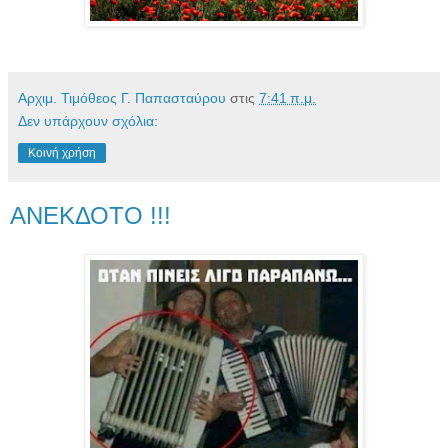
Αρχιμ. Τιμόθεος Γ. Παπασταύρου
στις
7:41 π.μ.
Δεν υπάρχουν σχόλια:
Κοινή χρήση
ΑΝΕΚΔΟΤΟ !!!