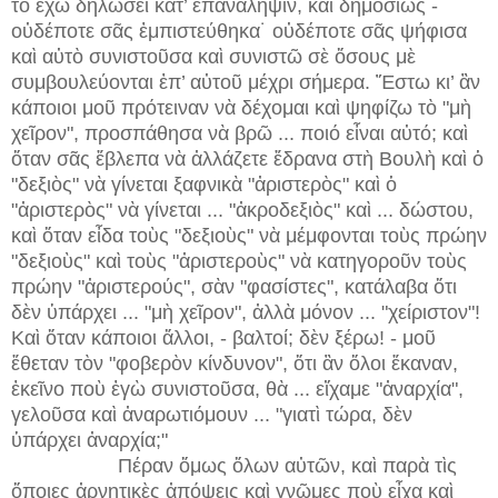
τὸ ἔχω δηλώσει κατ’ ἐπανάληψιν, καὶ δημοσίως -
οὐδέποτε σᾶς ἐμπιστεύθηκα˙ οὐδέποτε σᾶς ψήφισα
καὶ αὐτὸ συνιστοῦσα καὶ συνιστῶ σὲ ὅσους μὲ
συμβουλεύονται ἐπ’ αὐτοῦ μέχρι σήμερα. Ἔστω κι’ ἂν
κάποιοι μοῦ πρότειναν νὰ δέχομαι καὶ ψηφίζω τὸ "μὴ
χεῖρον", προσπάθησα νὰ βρῶ ... ποιό εἶναι αὐτό; καὶ
ὅταν σᾶς ἔβλεπα νὰ ἀλλάζετε ἕδρανα στὴ Βουλὴ καὶ ὁ
"δεξιὸς" νὰ γίνεται ξαφνικὰ "ἀριστερὸς" καὶ ὁ
"ἀριστερὸς" νὰ γίνεται ... "ἀκροδεξιὸς" καὶ ... δώστου,
καὶ ὅταν εἶδα τοὺς "δεξιοὺς" νὰ μέμφονται τοὺς πρώην
"δεξιοὺς" καὶ τοὺς "ἀριστεροὺς" νὰ κατηγοροῦν τοὺς
πρώην "ἀριστερούς", σὰν "φασίστες", κατάλαβα ὅτι
δὲν ὑπάρχει ... "μὴ χεῖρον", ἀλλὰ μόνον ... "χείριστον"!
Καὶ ὅταν κάποιοι ἄλλοι, - βαλτοί; δὲν ξέρω! - μοῦ
ἔθεταν τὸν "φοβερὸν κίνδυνον", ὅτι ἂν ὅλοι ἔκαναν,
ἐκεῖνο ποὺ ἐγὼ συνιστοῦσα, θὰ ... εἴχαμε "ἀναρχία",
γελοῦσα καὶ ἀναρωτιόμουν ... "γιατὶ τώρα, δὲν
ὑπάρχει ἀναρχία;"
Πέραν ὅμως ὅλων αὐτῶν, καὶ παρὰ τὶς
ὅποιες ἀρνητικὲς ἀπόψεις καὶ γνῶμες ποὺ εἶχα καὶ