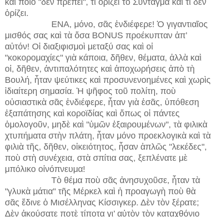
καὶ ποιὸ "δὲν πρέπει", τί ὁρίζει τὸ Σύνταγμα καὶ τί δὲν
ὁρίζει.
ΕΝΑ, μόνο, σᾶς ἐνδιέφερε! Ὁ γιγαντιαῖος
μισθός σας καὶ τὰ ὅσα BONUS προέκυπταν ἀπ’
αὐτόν! Οἱ διαξιφισμοὶ μεταξύ σας καὶ οἱ
"κοκορομαχίες" γιὰ κάποια, δῆθεν, θέματα, ἀλλὰ καὶ
οἱ, δῆθεν, ἀντιπαλότητες καὶ ἀποχωρήσεις ἀπὸ τὴ
Βουλή, ἦταν ψεύτικες καὶ προσυνενοημένες καὶ χωρὶς
ἰδιαίτερη σημασία. Ἡ ψῆφος τοῦ πολίτη, ποὺ
οὐσιαστικὰ σᾶς ἐνδιέφερε, ἦταν γιὰ ἐσᾶς, ὑπόθεση
ἐξαπάτησης καὶ κοροϊδίας καὶ ὅπως οἱ πάντες
ὁμολογοῦν, μηδὲ καὶ "ὑμῶν ἐξαιρουμένων", τὰ φιλικὰ
χτυπήματα στὴν πλάτη, ἦταν μόνο προεκλογικὰ καὶ τὰ
φιλιὰ τῆς, δῆθεν, οἰκειότητος, ἦσαν ἁπλῶς "λεκέδες",
ποὺ στὴ συνέχεια, στὰ σπίτια σας, ξεπλένατε μὲ
μπόλικο οἰνόπνευμα!
Τὸ θέμα ποὺ σᾶς ἀνησυχοῦσε, ἦταν τὰ
"γλυκὰ μάτια" τῆς Μέρκελ καὶ ἡ προαγωγὴ ποὺ θὰ
σᾶς ἔδινε ὁ Μισέλληνας Κίσσιγκερ. Δὲν τὸν ξέρατε;
Δὲν ἀκούσατε ποτὲ τίποτα γι’ αὐτὸν τὸν καταχθόνιο