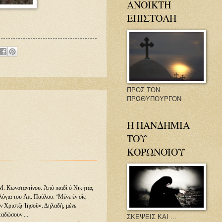
ΑΝΟΙΚΤΗ
ΕΠΙΣΤΟΛΗ
ΠΡΟΣ ΤΟΝ
ΠΡΩΘΥΠΟΥΡΓΟΝ
Η ΠΑΝΔΗΜΙΑ
ΤΟΥ
ΚΟΡΩΝΟΪΟΥ
Μ. Κωνσταντίνου. Ἀπὸ παιδὶ ὁ Νικήτας
λόγια του Ἀπ. Παύλου: ‘Μένε ἐν οἲς
 ἐν Χριστῷ Ἰησοῦ». Δηλαδή, μένε
ταδώσουν ...
ΣΚΕΨΕΙΣ ΚΑΙ ...