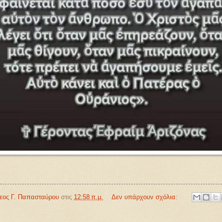
θεος Γ. Παπασταύρου
στις
12:58 π.μ.
Δεν υπάρχουν σχόλια: