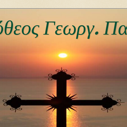
μόθεος Γεωργ. Π