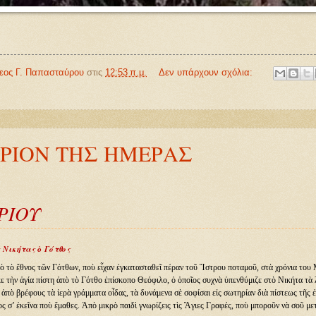
θεος Γ. Παπασταύρου
στις
12:53 π.μ.
Δεν υπάρχουν σχόλια:
ΡΙΟΝ ΤΗΣ ΗΜΕΡΑΣ
ΡΙΟΥ
 Νικήτας ὁ Γότθος
 τὸ ἔθνος τῶν Γότθων, ποὺ εἶχαν ἐγκατασταθεῖ πέραν τοῦ Ἴστρου ποταμοῦ, στὰ χρόνια του 
ε τὴν ἁγία πίστη ἀπὸ τὸ Γότθο ἐπίσκοπο Θεόφιλο, ὁ ὁποῖος συχνὰ ὑπενθύμιζε στὸ Νικήτα τὰ 
. ἀπὸ βρέφους τὰ ἱερὰ γράμματα οἶδας, τὰ δυνάμενα σὲ σοφίσαι εἰς σωτηρίαν διὰ πίστεως τῆς
ς σ’ ἐκεῖνα ποὺ ἔμαθες. Ἀπὸ μικρὸ παιδὶ γνωρίζεις τὶς Ἅγιες Γραφές, ποὺ μποροῦν νὰ σοῦ με