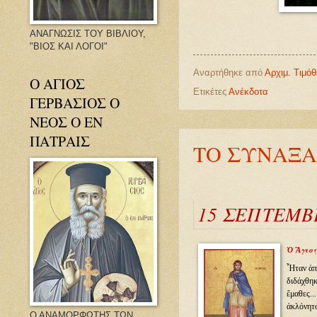
ΑΝΑΓΝΩΣΙΣ ΤΟΥ ΒΙΒΛΙΟΥ,
"ΒΙΟΣ ΚΑΙ ΛΟΓΟΙ"
Αναρτήθηκε από
Αρχιμ. Τιμό
Ο ΑΓΙΟΣ
Ετικέτες
Ανέκδοτα
ΓΕΡΒΑΣΙΟΣ Ο
ΝΕΟΣ Ο ΕΝ
ΠΑΤΡΑΙΣ
ΤΟ ΣΥΝΑΞΑ
15 ΣΕΠΤΕΜΒ
Ὁ Ἅγιος
Ἦταν ἀπὸ
διδάχθηκ
ἔμαθες..
ἀκλόνητο
Ο ΑΝΑΜΟΡΦΩΤΗΣ ΤΩΝ