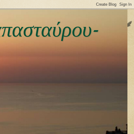
απασταύρου-