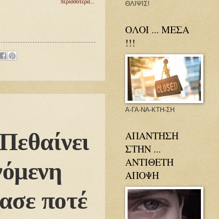
περισσότερα...
ΘΛΙΨΙΣ!
ΟΛΟΙ ... ΜΕΣΑ
!!!
Α-ΓΑ-ΝΑ-ΚΤΗ-ΣΗ
Πεθαίνει
ΑΠΑΝΤΗΣΗ
ΣΤΗΝ ...
ΑΝΤΙΘΕΤΗ
γόμενη
ΑΠΟΨΗ
ασε ποτέ