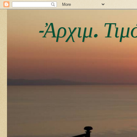
-Ἀρχιμ. Τι