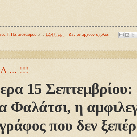
θεος Γ. Παπασταύρου
στις
12:47 π.μ.
Δεν υπάρχουν σχόλια:
... !!!
ερα 15 Σεπτεμβρίου: 
α Φαλάτσι, η αμφιλε
γράφος που δεν ξεπέρ